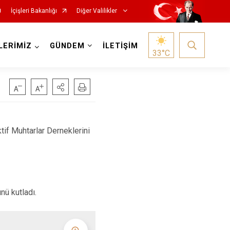
İçişleri Bakanlığı
Diğer Valilikler
LERİMİZ
GÜNDEM
İLETİŞİM
33
°C
if Muhtarlar Derneklerini
nü kutladı.