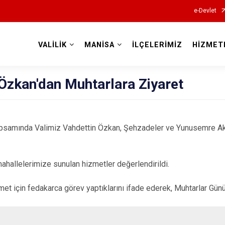
e-Devlet
VALİLİK
MANİSA
İLÇELERİMİZ
HİZMET
Valilikler
 Özkan'dan Muhtarlara Ziyaret
psamında Valimiz Vahdettin Özkan, Şehzadeler ve Yunusemre Akt
ahallelerimize sunulan hizmetler değerlendirildi.
met için fedakarca görev yaptıklarını ifade ederek, Muhtarlar Günü