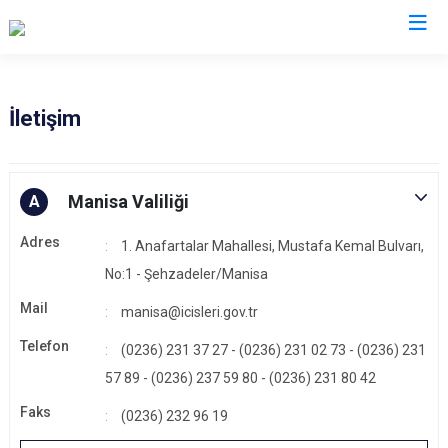
Valilikler
İletişim
Manisa Valiliği
A
Adres
1. Anafartalar Mahallesi, Mustafa Kemal Bulvarı,
No:1 - Şehzadeler/Manisa
Mail
manisa@icisleri.gov.tr
Telefon
(0236) 231 37 27 - (0236) 231 02 73 - (0236) 231
57 89 - (0236) 237 59 80 - (0236) 231 80 42
Faks
(0236) 232 96 19