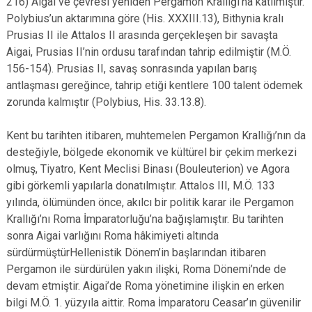
216) Aigai ve çevresi yeniden Pergamon Krallığı’na katılmıştır.
Polybius’un aktarımına göre (His. XXXIII.13), Bithynia kralı
Prusias II ile Attalos II arasında gerçekleşen bir savaşta
Aigai, Prusias II’nin ordusu tarafından tahrip edilmiştir (M.Ö.
156-154). Prusias II, savaş sonrasında yapılan barış
antlaşması gereğince, tahrip etiği kentlere 100 talent ödemek
zorunda kalmıştır (Polybius, His. 33.13.8).
Kent bu tarihten itibaren, muhtemelen Pergamon Krallığı’nın da
desteğiyle, bölgede ekonomik ve kültürel bir çekim merkezi
olmuş, Tiyatro, Kent Meclisi Binası (Bouleuterion) ve Agora
gibi görkemli yapılarla donatılmıştır. Attalos III, M.Ö. 133
yılında, ölümünden önce, akılcı bir politik karar ile Pergamon
Krallığı’nı Roma İmparatorluğu’na bağışlamıştır. Bu tarihten
sonra Aigai varlığını Roma hâkimiyeti altında
sürdürmüştürHellenistik Dönem’in başlarından itibaren
Pergamon ile sürdürülen yakın ilişki, Roma Dönemi’nde de
devam etmiştir. Aigai’de Roma yönetimine ilişkin en erken
bilgi M.Ö. 1. yüzyıla aittir. Roma İmparatoru Ceasar’ın güvenilir