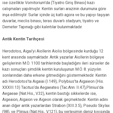
ise özellikle Vomitorium’da (Tiyatro Giriş Binası) kazı
calışmaları yapılmıştır. Kentin surları arazinin durumuna göre
inşa edilmiştir. Surlar içinde üç katlı agora ve bu yapıyı taşıyan
duvarlar, meclis binası, teras duvarlı stadyum, tiyatro ve
Demeter Tapınağı gibi kalıntılar bulunmaktadır.
Antik Kentin Tarihçesi
Herodotos, Aigai’yi Aiollerin Aiolis bölgesinde kurduğu 12
kent arasında saymaktadır. Antik yazarlar Aiollerin bölgeye
gelişlerinin M.Ö. 1100 tarihlerinde başladığını ileri sürseler de
kazı sonuçları şimdilik kentin kuruluşunun M.Ö. 8. yüzyılın
sonlarından daha erkene gitmediğini göstermektedir. Kentin
adı Herodotos’ta Aigaiai (I.149), Polybius’ta Aigaieon (His.
XXXIII.13) Tacitus’da Aegaeates (Tac.Ann. II.47),Plinius’da
Aegaeae (Nat.His., V.32), kentin bastığı sikkelerde ise,
Aigeaion, Aigaion ve Aigeon olarak geçmektedir. Kentin adını
anan diğer antik yazarlardan Strabon (XIII.3.5), Pseudo Skylax
(98), ve Plinius (Nat.His., V.121), bu yerleşimin deniz kıyısında