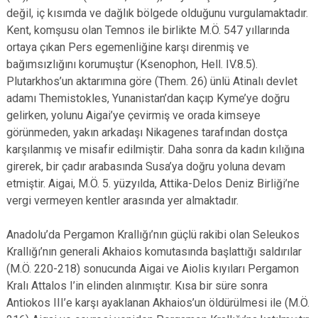
değil, iç kısımda ve dağlık bölgede olduğunu vurgulamaktadır.
Kent, komşusu olan Temnos ile birlikte M.Ö. 547 yıllarında
ortaya çıkan Pers egemenliğine karşı direnmiş ve
bağımsızlığını korumuştur (Ksenophon, Hell. IV.8.5).
Plutarkhos’un aktarımına göre (Them. 26) ünlü Atinalı devlet
adamı Themistokles, Yunanistan’dan kaçıp Kyme’ye doğru
gelirken, yolunu Aigai’ye çevirmiş ve orada kimseye
görünmeden, yakın arkadaşı Nikagenes tarafından dostça
karşılanmış ve misafir edilmiştir. Daha sonra da kadın kılığına
girerek, bir çadır arabasında Susa’ya doğru yoluna devam
etmiştir. Aigai, M.Ö. 5. yüzyılda, Attika-Delos Deniz Birliği’ne
vergi vermeyen kentler arasında yer almaktadır.
Anadolu’da Pergamon Krallığı’nın güçlü rakibi olan Seleukos
Krallığı’nın generali Akhaios komutasında başlattığı saldırılar
(M.Ö. 220-218) sonucunda Aigai ve Aiolis kıyıları Pergamon
Kralı Attalos I’in elinden alınmıştır. Kısa bir süre sonra
Antiokos III’e karşı ayaklanan Akhaios’un öldürülmesi ile (M.Ö.