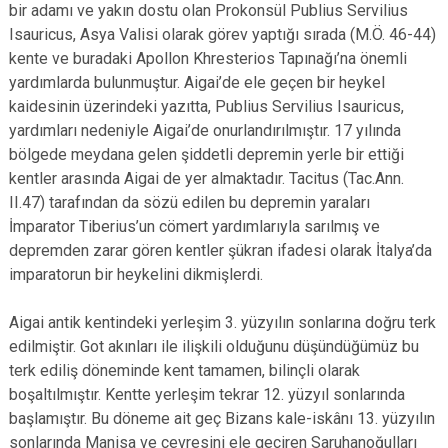
bir adamı ve yakın dostu olan Prokonsül Publius Servilius
Isauricus, Asya Valisi olarak görev yaptığı sırada (M.Ö. 46-44)
kente ve buradaki Apollon Khresterios Tapınağı’na önemli
yardımlarda bulunmuştur. Aigai’de ele geçen bir heykel
kaidesinin üzerindeki yazıtta, Publius Servilius Isauricus,
yardımları nedeniyle Aigai’de onurlandırılmıştır. 17 yılında
bölgede meydana gelen şiddetli depremin yerle bir ettiği
kentler arasında Aigai de yer almaktadır. Tacitus (Tac.Ann.
II.47) tarafından da sözü edilen bu depremin yaraları
İmparator Tiberius’un cömert yardımlarıyla sarılmış ve
depremden zarar gören kentler şükran ifadesi olarak İtalya’da
imparatorun bir heykelini dikmişlerdi.
Aigai antik kentindeki yerleşim 3. yüzyılın sonlarına doğru terk
edilmiştir. Got akınları ile ilişkili olduğunu düşündüğümüz bu
terk ediliş döneminde kent tamamen, bilinçli olarak
boşaltılmıştır. Kentte yerleşim tekrar 12. yüzyıl sonlarında
başlamıştır. Bu döneme ait geç Bizans kale-iskânı 13. yüzyılın
sonlarında Manisa ve çevresini ele geçiren Saruhanoğulları