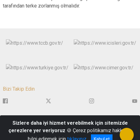
tarafından terke zorlanmış olmalıdır.
Bizi Takip Edin
1. Anafartalar Mahallesi, Mustafa Kemal Bulvarı, No:1, Şehzadeler
Sizlere daha iyi hizmet verebilmek için sitemizde
/ MANİSA
çerezlere yer veriyoruz
🍪 Çerez politikamız hakkında
0 236 231 37 27
bilgi edinmek için
tıklayınız
Kabul et