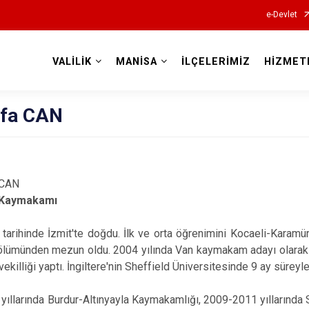
e-Devlet
VALİLİK
MANİSA
İLÇELERİMİZ
HİZMET
Valilikler
fa CAN
 CAN
 Kaymakamı
tarihinde İzmit'te doğdu. İlk ve orta öğrenimini Kocaeli-Karam
ölümünden mezun oldu. 2004 yılında Van kaymakam adayı olarak g
killiği yaptı. İngiltere'nin Sheffield Üniversitesinde 9 ay süreyle
ıllarında Burdur-Altınyayla Kaymakamlığı, 2009-2011 yıllarında S