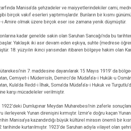
rfında Manisa’da şehzadeler ve maiyyetlerindekiler cami, medre
ibi birçok vakıf eserleri yaptırmışlardır. Bunların bir kısmı günümü
-ı Amire olmak üzere birçok eser ise zamana yenik düşmüştür.
sonlarına kadar genelde sakin olan Saruhan Sancağı’nda bu tarihte
aşlar. Yaklaşık iki asır devam eden eşkıya, suhte (medrese öğren
ştür. 18. yüzyılın ikinci yarısından itibaren bölgeye hakim olan K
tarekesi’nin 7. maddesine dayanılarak 15 Mayıs 1919’ da bölged
Vatan, Cemiyet-i Müderrisîn, Demirci’de Müdafa’a-i Hukûk-u Osmânî
Vatan, Kula’da Redd-i İlhak, Soma’da Müdafa’a-i Hukuk ve Turgutlu
ine karşı mücadeleler verilmiştir.
 1922’deki Dumlupınar Meydan Muharebesi’nin zaferle sonuçlan
ru ilerleyerek Yunan direnişini kırmıştır. İzmir’e doğru kaçan Yunan
rihin Manisa’ya kazandırdığı büyük kültürel mirasın önemli bir kısm
 tarihinde kurtarılmıştır. 1923’de Saruhan adıyla vilayet olan şehri