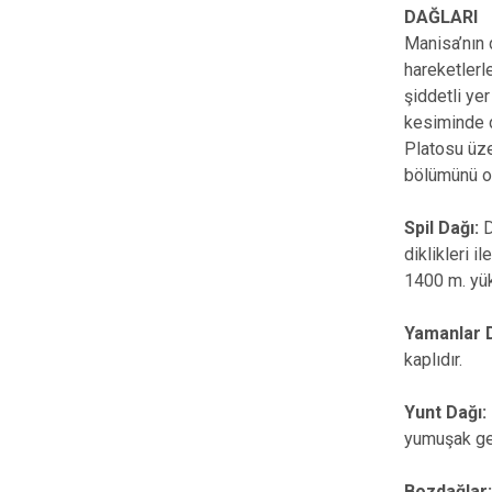
DAĞLARI
Manisa’nın d
hareketlerl
şiddetli ye
kesiminde d
Platosu üze
bölümünü ol
Spil Dağı:
D
diklikleri 
1400 m. yük
Yamanlar 
kaplıdır.
Yunt Dağı:
yumuşak geç
Bozdağlar