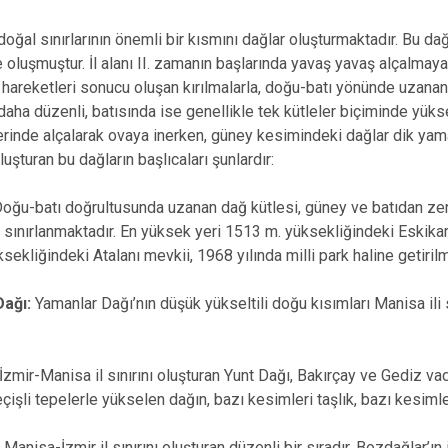
oğal sınırlarının önemli bir kısmını dağlar oluşturmaktadır. Bu dağ
e oluşmuştur. İl alanı II. zamanın başlarında yavaş yavaş alçalmay
r hareketleri sonucu oluşan kırılmalarla, doğu-batı yönünde uzanan 
aha düzenli, batısında ise genellikle tek kütleler biçiminde yü
rinde alçalarak ovaya inerken, güney kesimindeki dağlar dik yamaç
uşturan bu dağların başlıcaları şunlardır:
oğu-batı doğrultusunda uzanan dağ kütlesi, güney ve batıdan zen
ile sınırlanmaktadır. En yüksek yeri 1513 m. yüksekliğindeki Eskikar
sekliğindeki Atalanı mevkii, 1968 yılında milli park haline getirilm
Dağı:
Yamanlar Dağı’nın düşük yükseltili doğu kısımları Manisa ili s
İzmir-Manisa il sınırını oluşturan Yunt Dağı, Bakırçay ve Gediz va
işli tepelerle yükselen dağın, bazı kesimleri taşlık, bazı kesimler
:
Manisa-İzmir il sınırını oluşturan düzenli bir sıradır. Bozdağlar’ın