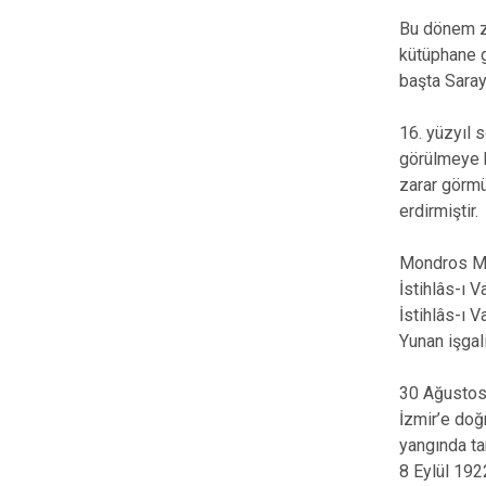
Bu dönem za
kütüphane g
başta Saray
16. yüzyıl 
görülmeye b
zarar görmü
erdirmiştir.
Mondros Mü
İstihlâs-ı 
İstihlâs-ı 
Yunan işgal
30 Ağustos
İzmir’e doğ
yangında ta
8 Eylül 1922