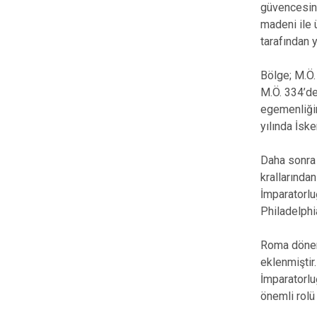
güvencesind
madeni ile 
tarafından y
Bölge; M.Ö.
M.Ö. 334’de
egemenliğin
yılında İsk
Daha sonra 
krallarında
İmparatorlu
Philadelphi
Roma dönemi
eklenmiştir
İmparatorluğ
önemli rolü