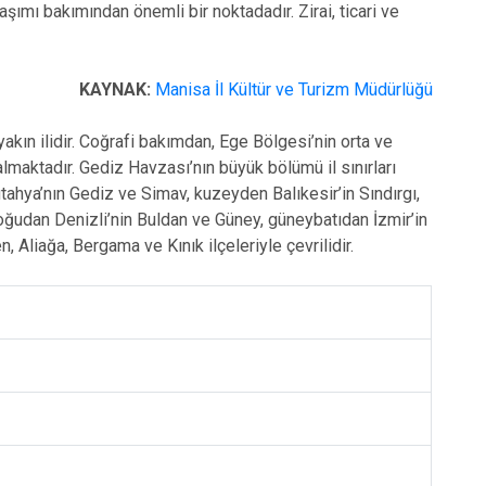
mı bakımından önemli bir noktadadır. Zirai, ticari ve
KAYNAK:
Manisa İl Kültür ve Turizm Müdürlüğü
kın ilidir. Coğrafi bakımdan, Ege Bölgesi’nin orta ve
lmaktadır. Gediz Havzası’nın büyük bölümü il sınırları
ahya’nın Gediz ve Simav, kuzeyden Balıkesir’in Sındırgı,
oğudan Denizli’nin Buldan ve Güney, güneybatıdan İzmir’in
 Aliağa, Bergama ve Kınık ilçeleriyle çevrilidir.