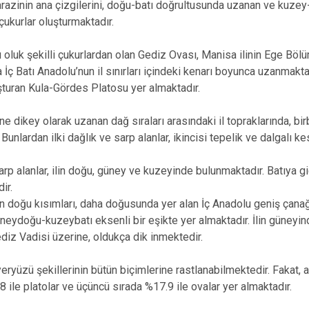
razinin ana çizgilerini, doğu-batı doğrultusunda uzanan ve kuze
 çukurlar oluşturmaktadır.
oluk şekilli çukurlardan olan Gediz Ovası, Manisa ilinin Ege Böl
a İç Batı Anadolu’nun il sınırları içindeki kenarı boyunca uzanmakt
şturan Kula-Gördes Platosu yer almaktadır.
ne dikey olarak uzanan dağ sıraları arasındaki il topraklarında, bir
. Bunlardan ilki dağlık ve sarp alanlar, ikincisi tepelik ve dalgalı 
arp alanlar, ilin doğu, güney ve kuzeyinde bulunmaktadır. Batıya gi
ir.
in doğu kısımları, daha doğusunda yer alan İç Anadolu geniş çana
neydoğu-kuzeybatı eksenli bir eşikte yer almaktadır. İlin güney
diz Vadisi üzerine, oldukça dik inmektedir.
ryüzü şekillerinin bütün biçimlerine rastlanabilmektedir. Fakat, ağı
8 ile platolar ve üçüncü sırada %17.9 ile ovalar yer almaktadır.