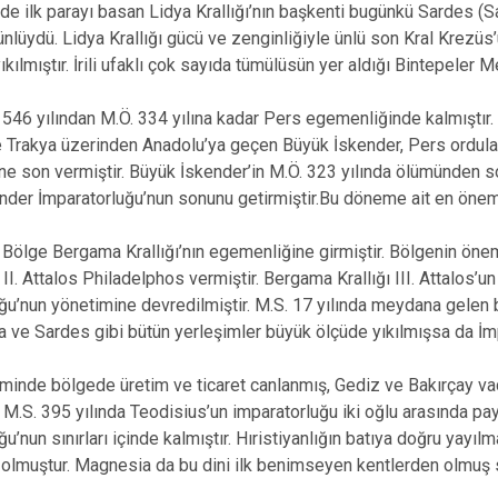
e ilk parayı basan Lidya Krallığı’nın başkenti bugünkü Sardes (Sart
ünlüydü. Lidya Krallığı gücü ve zenginliğiyle ünlü son Kral Krezüs
ıkılmıştır. İrili ufaklı çok sayıda tümülüsün yer aldığı Bintepeler
 546 yılından M.Ö. 334 yılına kadar Pers egemenliğinde kalmıştır
 Trakya üzerinden Anadolu’ya geçen Büyük İskender, Pers ordular
e son vermiştir. Büyük İskender’in M.Ö. 323 yılında ölümünden son
ender İmparatorluğu’nun sonunu getirmiştir.Bu döneme ait en önem
Bölge Bergama Krallığı’nın egemenliğine girmiştir. Bölgenin önem
n II. Attalos Philadelphos vermiştir. Bergama Krallığı III. Attalos
ğu’nun yönetimine devredilmiştir. M.S. 17 yılında meydana gele
a ve Sardes gibi bütün yerleşimler büyük ölçüde yıkılmışsa da İmpa
nde bölgede üretim ve ticaret canlanmış, Gediz ve Bakırçay vadi
. M.S. 395 yılında Teodisius’un imparatorluğu iki oğlu arasında
u’nun sınırları içinde kalmıştır. Hıristiyanlığın batıya doğru yayı
 olmuştur. Magnesia da bu dini ilk benimseyen kentlerden olmuş s