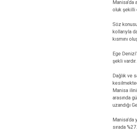
Manisa’da a
oluk şekilli
Söz konusu 
kollarıyla d
kısmını olu
Ege Denizi’
şekli vardır
Dağlık ve s
kesilmekted
Manisa ilin
arasında gü
uzandığı Ge
Manisa’da ye
sırada %27.