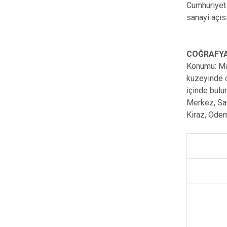
Cumhuriyet 
sanayi açıs
COĞRAFYA
Konumu: Man
kuzeyinde o
içinde bulu
Merkez, Sav
Kiraz, Ödem