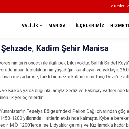
e-Devlet
VALİLİK
MANİSA
İLÇELERİMİZ
HİZMET
Valilikler
i Şehzade, Kadim Şehir Manisa
resinin tarih öncesi ile ilgili pek bilgi yoktur. Salihli Sindel Köy
 yörede insan topluluklarının yaşadığını kanıtlayan ve yaklaşık 26.0
unan mezarlar ise, farklı bir mezar kültürü olan Tunç Devri’ne aitt
e Kaikos ya da bugünkü adıyla Gediz ve Bakırçay vadilerinde kur
nen ilk yerleşimlerdir.
 Yunanistan’ın Teselya Bölgesi’ndeki Pelion Dağı civarından göç 
1450-1200 yıllarında Hititlerin etkisinde kalmıştır. Kybele bereket
dir. M.Ö. 1200’lerde ise Lidyalılar gelmiş ve Kızılırmak’a kadar 