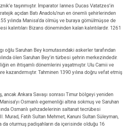
İznik’e taşınmıştır. İmparator Iannes Ducas Vatatzes’in
ratejik açıdan Batı Anadolu’nun en önemli şehirlerinden
r 1255 yılında Manisa’da ölmüş ve buraya gömülmüşse de
esi kalıntıları Bizans döneminden kalan kalıntılardır. 1261
gı oğlu Saruhan Bey komutasındaki askerler tarafından
yılında ölen Saruhan Bey’in türbesi şehrin merkezindedir.
ğin en ihtişamlı dönemlerini yaşatmıştır. Ulu Camii ve
e kazandırmıştır. Tahminen 1390 yılına doğru vefat etmiş
ış, ancak Ankara Savaşı sonrası Timur bölgeyi yeniden
k Manisa’yı Osmanlı egemenliği altına sokmuş ve Saruhan
rasında Osmanlı şehzadelerinin saltanat tecrübesi
 II. Murad, Fatih Sultan Mehmet, Kanuni Sultan Süleyman,
ına da oturmuş padişahların da içerisinde olduğu 16