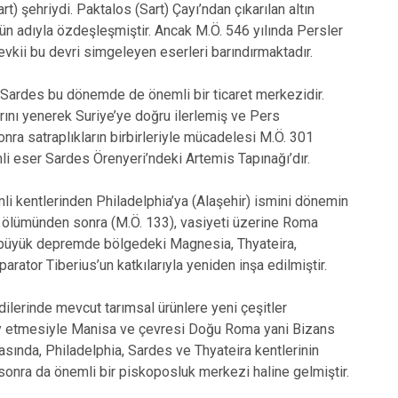
) şehriydi. Paktalos (Sart) Çayı’ndan çıkarılan altın
’ün adıyla özdeşleşmiştir. Ancak M.Ö. 546 yılında Persler
 Mevkii bu devri simgeleyen eserleri barındırmaktadır.
. Sardes bu dönemde de önemli bir ticaret merkezidir.
ını yenerek Suriye’ye doğru ilerlemiş ve Pers
ra satraplıkların birbirleriyle mücadelesi M.Ö. 301
li eser Sardes Örenyeri’ndeki Artemis Tapınağı’dır.
li kentlerinden Philadelphia’ya (Alaşehir) ismini dönemin
’un ölümünden sonra (M.Ö. 133), vasiyeti üzerine Roma
n büyük depremde bölgedeki Magnesia, Thyateira,
rator Tiberius’un katkılarıyla yeniden inşa edilmiştir.
lerinde mevcut tarımsal ürünlere yeni çeşitler
 pay etmesiyle Manisa ve çevresi Doğu Roma yani Bizans
lmasında, Philadelphia, Sardes ve Thyateira kentlerinin
onra da önemli bir piskoposluk merkezi haline gelmiştir.