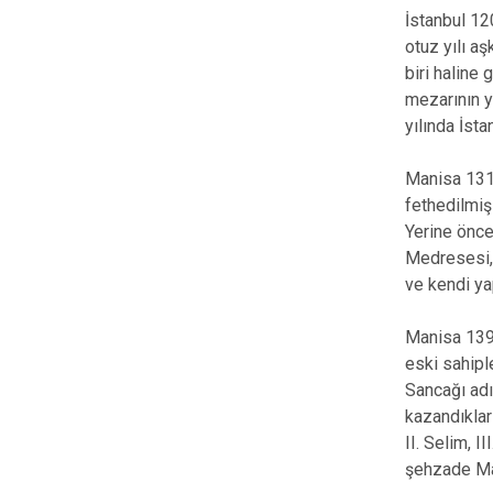
İstanbul 12
otuz yılı a
biri haline
mezarının y
yılında İsta
Manisa 1313
fethedilmiş
Yerine önce
Medresesi, 
ve kendi ya
Manisa 1391
eski sahipl
Sancağı adı
kazandıklar
II. Selim, 
şehzade Man