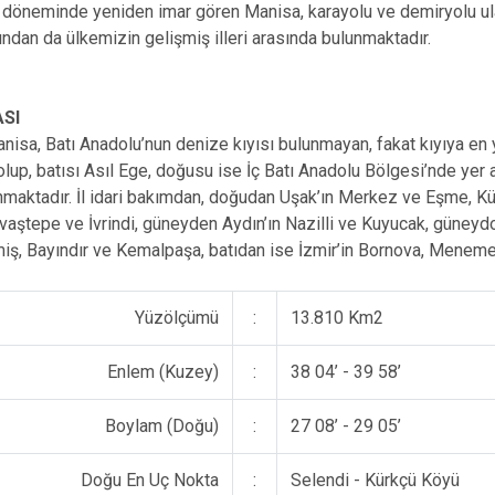
döneminde yeniden imar gören Manisa, karayolu ve demiryolu ulaşı
ından da ülkemizin gelişmiş illeri arasında bulunmaktadır.
SI
isa, Batı Anadolu’nun denize kıyısı bulunmayan, fakat kıyıya en ya
lup, batısı Asıl Ege, doğusu ise İç Batı Anadolu Bölgesi’nde yer a
nmaktadır. İl idari bakımdan, doğudan Uşak’ın Merkez ve Eşme, Küt
aştepe ve İvrindi, güneyden Aydın’ın Nazilli ve Kuyucak, güneyd
iş, Bayındır ve Kemalpaşa, batıdan ise İzmir’in Bornova, Menemen,
Yüzölçümü
:
13.810 Km2
Enlem (Kuzey)
:
38 04’ - 39 58’
Boylam (Doğu)
:
27 08’ - 29 05’
Doğu En Uç Nokta
:
Selendi - Kürkçü Köyü