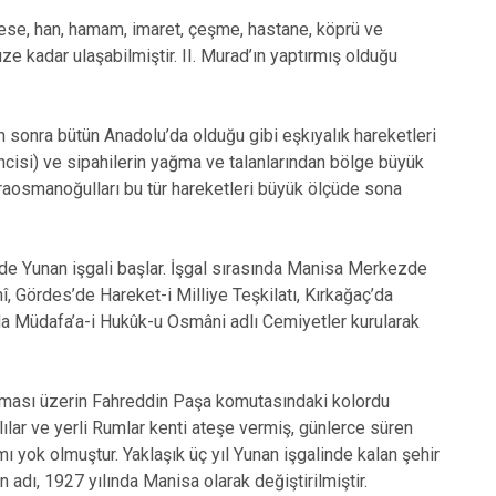
se, han, hamam, imaret, çeşme, hastane, köprü ve
ze kadar ulaşabilmiştir. II. Murad’ın yaptırmış olduğu
n sonra bütün Anadolu’da olduğu gibi eşkıyalık hareketleri
cisi) ve sipahilerin yağma ve talanlarından bölge büyük
araosmanoğulları bu tür hareketleri büyük ölçüde sona
e Yunan işgali başlar. İşgal sırasında Manisa Merkezde
, Gördes’de Hareket-i Milliye Teşkilatı, Kırkağaç’da
’da Müdafa’a-i Hukûk-u Osmâni adlı Cemiyetler kurularak
ması üzerin Fahreddin Paşa komutasındaki kolordu
lılar ve yerli Rumlar kenti ateşe vermiş, günlerce süren
ı yok olmuştur. Yaklaşık üç yıl Yunan işgalinde kalan şehir
n adı, 1927 yılında Manisa olarak değiştirilmiştir.