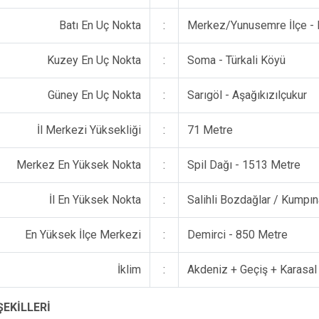
Batı En Uç Nokta
:
Merkez/Yunusemre İlçe -
Kuzey En Uç Nokta
:
Soma - Türkali Köyü
Güney En Uç Nokta
:
Sarıgöl - Aşağıkızılçukur
İl Merkezi Yüksekliği
:
71 Metre
Merkez En Yüksek Nokta
:
Spil Dağı - 1513 Metre
İl En Yüksek Nokta
:
Salihli Bozdağlar / Kumpı
En Yüksek İlçe Merkezi
:
Demirci - 850 Metre
İklim
:
Akdeniz + Geçiş + Karasal
ŞEKİLLERİ