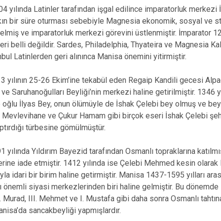
04 yılında Latinler tarafından işgal edilince imparatorluk merkezi 
şkın bir süre oturması sebebiyle Magnesia ekonomik, sosyal ve st
 gelmiş ve imparatorluk merkezi görevini üstlenmiştir. İmparato
eri belli değildir. Sardes, Philadelphia, Thyateira ve Magnesia Kal
nbul Latinlerden geri alınınca Manisa önemini yitirmiştir.
 yılının 25-26 Ekim’ine tekabül eden Regaip Kandili gecesi Alpa
 ve Saruhanoğulları Beyliği’nin merkezi haline getirilmiştir. 1346 
 oğlu İlyas Bey, onun ölümüyle de İshak Çelebi bey olmuş ve beyli
Mevlevihane ve Çukur Hamam gibi birçok eseri İshak Çelebi şehr
ptırdığı türbesine gömülmüştür.
 yılında Yıldırım Bayezid tarafından Osmanlı topraklarına katılm
erine iade etmiştir. 1412 yılında ise Çelebi Mehmed kesin olara
yla idari bir birim haline getirmiştir. Manisa 1437-1595 yılları a
ı önemli siyasi merkezlerinden biri haline gelmiştir. Bu dönemde
III. Murad, III. Mehmet ve I. Mustafa gibi daha sonra Osmanlı taht
isa’da sancakbeyliği yapmışlardır.