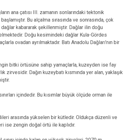
ların ana çatısı III. zamanın sonlarındaki tektonik
a başlamıştır. Bu alçalma sırasında ve sonrasında, çok
dağlar kabararak şekillenmiştir. Dağlar ilin doğu
kselmektedir. Doğu kesimindeki dağlar Kula-Gördes
larla ovadan ayrılmaktadır. Batı Anadolu Dağları’nın bir
gin bitki örtüsüne sahip yamaçlarla, kuzeyden ise fay
lık zirvesidir. Dağın kuzeybatı kısmında yer alan, yaklaşık
iştir.
ınırları içindedir. Bu kısımlar büyük ölçüde orman ile
dileri arasında yükselen bir kütledir. Oldukça düzenli ve
i ise zengin doğal örtü ile kaplıdır.
 il sınırı içinde kalan en yüksek zirveleri, 2070 m.