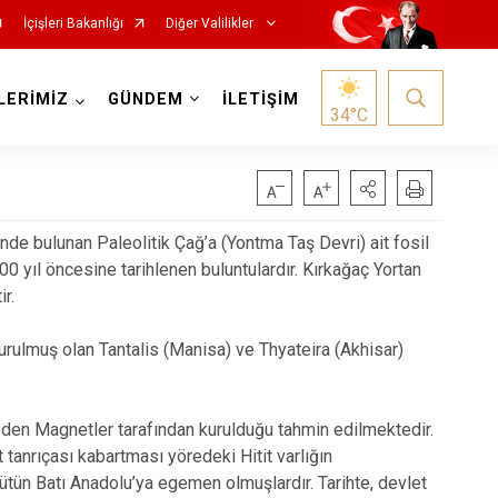
İçişleri Bakanlığı
Diğer Valilikler
LERİMİZ
GÜNDEM
İLETİŞİM
34
°C
ü’nde bulunan Paleolitik Çağ’a (Yontma Taş Devri) ait fosil
00 yıl öncesine tarihlenen buluntulardır. Kırkağaç Yortan
ir.
ulmuş olan Tantalis (Manisa) ve Thyateira (Akhisar)
eden Magnetler tarafından kurulduğu tahmin edilmektedir.
 tanrıçası kabartması yöredeki Hitit varlığın
bütün Batı Anadolu’ya egemen olmuşlardır. Tarihte, devlet