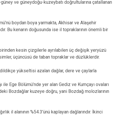
y-güney ve güneydoğu-kuzeybatı doğrultularına çatallanan
ümü’nü boydan boya yarmakta, Akhisar ve Alaşehir
adır. Bu kenarın doğusunda ise il topraklarının önemli bir
birinden kesin çizgilerle ayrılabilen üç değişik yeryüzü
kesimler, üçüncüsü de taban topraklar ve düzlüklerdir.
dildikçe yükseltisi azalan dağlar, dere ve çaylarla
ğı ile Ege Bölümü’nde yer alan Gediz ve Kumçayı ovaları
indeki Bozdağlar kuzeye doğru, yani Bozdağ molozlarının
rlık il alanının %54.3’ünü kaplayan dağlarındır. İkinci