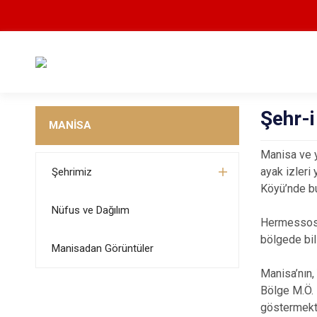
Şehr-
MANİSA
Manisa ve yö
ayak izleri
Şehrimiz
Köyü’nde bul
Nüfus ve Dağılım
Hermessos v
bölgede bili
Manisadan Görüntüler
Manisa’nın,
Bölge M.Ö. 
göstermekte