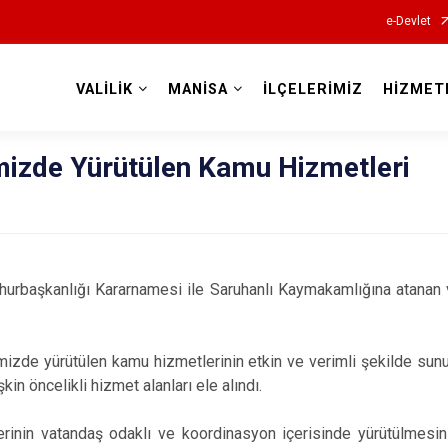
e-Devlet
VALİLİK
MANİSA
İLÇELERİMİZ
HİZMET
Valilikler
mizde Yürütülen Kamu Hizmetleri
hurbaşkanlığı Kararnamesi ile Saruhanlı Kaymakamlığına atanan 
izde yürütülen kamu hizmetlerinin etkin ve verimli şekilde sun
in öncelikli hizmet alanları ele alındı.
rinin vatandaş odaklı ve koordinasyon içerisinde yürütülmesi