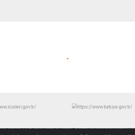
Anafartalar Mahallesi, Mustafa Kemal Bulvarı, No:1, Şehzadeler / MA