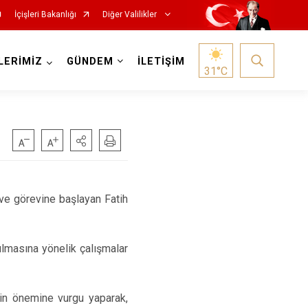
İçişleri Bakanlığı
Diğer Valilikler
LERİMİZ
GÜNDEM
İLETİŞİM
31
°C
ve görevine başlayan Fatih
ulmasına yönelik çalışmalar
nin önemine vurgu yaparak,