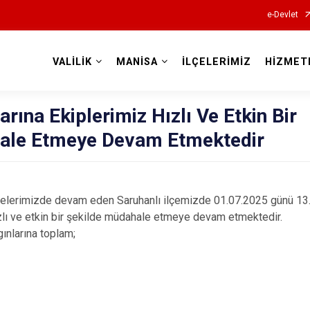
e-Devlet
VALİLİK
MANİSA
İLÇELERİMİZ
HİZMET
Valilikler
rına Ekiplerimiz Hızlı Ve Etkin Bir
ale Etmeye Devam Etmektedir
ilçelerimizde devam eden Saruhanlı ilçemizde 01.07.2025 günü 1
ızlı ve etkin bir şekilde müdahale etmeye devam etmektedir.
nlarına toplam;