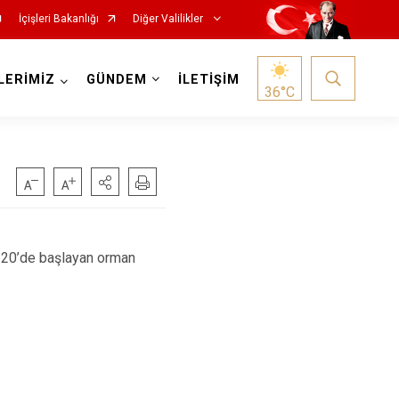
İçişleri Bakanlığı
Diğer Valilikler
LERİMİZ
GÜNDEM
İLETİŞİM
36
°C
3.20’de başlayan orman