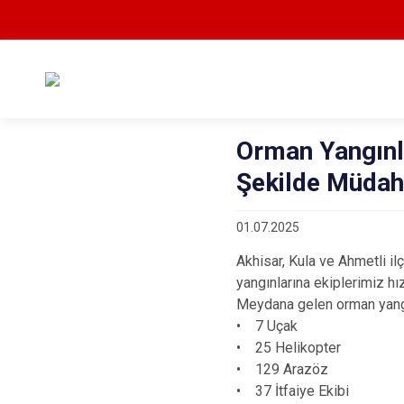
Orman Yangınla
Şekilde Müdah
01.07.2025
Akhisar, Kula ve Ahmetli 
yangınlarına ekiplerimiz h
Meydana gelen orman yangı
• 7 Uçak
• 25 Helikopter
• 129 Arazöz
• 37 İtfaiye Ekibi