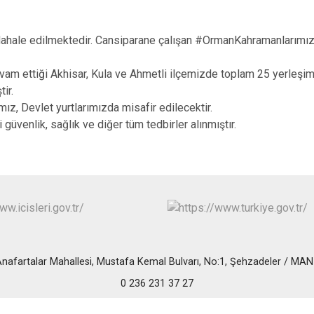
ahale edilmektedir. Cansiparane çalışan #OrmanKahramanlarımıza
vam ettiği Akhisar, Kula ve Ahmetli ilçemizde toplam 25 yerleşim
tir.
mız, Devlet yurtlarımızda misafir edilecektir.
güvenlik, sağlık ve diğer tüm tedbirler alınmıştır.
Anafartalar Mahallesi, Mustafa Kemal Bulvarı, No:1, Şehzadeler / MA
0 236 231 37 27