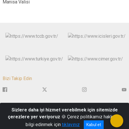
Manisa Valisi
Bizi Takip Edin
1. Anafartalar Mahallesi, Mustafa Kemal Bulvarı, No:1, Şehzadeler
Sizlere daha iyi hizmet verebilmek için sitemizde
/ MANİSA
çerezlere yer veriyoruz
🍪 Çerez politikamız hakkında
0 236 231 37 27
bilgi edinmek için
tıklayınız
Kabul et